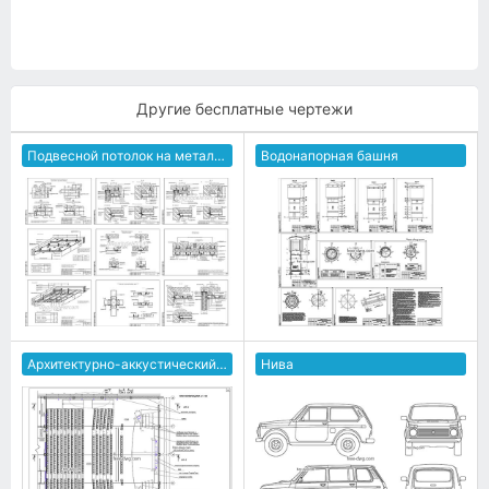
Другие бесплатные чертежи
Подвесной потолок на металлическом каркасе
Водонапорная башня
Архитектурно-аккустический проект конференц зала
Нива