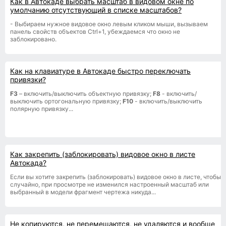
Как в Автокаде выбрать масштаб в видовом окне по
умолчанию отсутствующий в списке масштабов?
- Выбираем нужное видовое окно левым кликом мыши, вызываем
панель свойств объектов Ctrl+1, убеждаемся что окно не
заблокировано.
Как на клавиатуре в Автокаде быстро переключать
привязки?
F3
– включить/выключить объектную привязку;
F8
- включить/
выключить ортогональную привязку;
F10
- включить/выключить
полярную привязку...
Как закрепить (заблокировать) видовое окно в листе
Автокада?
Если вы хотите закрепить (заблокировать) видовое окно в листе, чтобы
случайно, при просмотре не изменился настроенный масштаб или
выбранный в модели фрагмент чертежа никуда...
Не копируются, не перемещаются, не удаляются и вообще