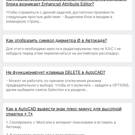
блока возникает Enhancsd Attribute Editor?
Чтобы справиться с данной задачей, достаточно произвести
следующие простые действия. - Выделяем блок и вводим в
командную строку...
Как отобразить символ диаметра Ø в Автокаде?
Для этого необходимо ввести в редактируемом тексте %%С ( не
забудьте перед этим переключиться на английскую раскладку).
Не функционирует клавиша DELETE в AutoCAD?
- Может не работать по причине отключения режима
предварительного выбора. Чтобы его включить – зайдите в OPTIONS,
далее выберите свиток Selection и в разделе...
Как в AutoCAD вывести знак плюс-минус для высотной
отметки ± ?±
1. Скопировать с Word или в интернет поисковике и вставить в
Автокад.
2. В редакторе текста или в редактировании...