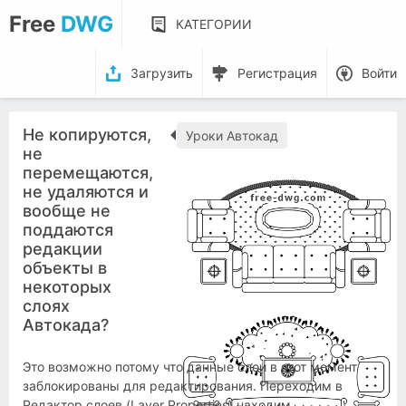
Free
DWG
КАТЕГОРИИ
Загрузить
Регистрация
Войти
Не копируются,
Уроки Автокад
не
перемещаются,
не удаляются и
вообще не
поддаются
редакции
объекты в
некоторых
слоях
Автокада?
Это возможно потому что данные слои в этот момент
заблокированы для редактирования. Переходим в
Редактор слоев (Layer Properties) находим