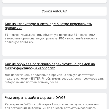
Уроки AutoCAD
Как на клавиатуре в Автокаде быстро переключать
привязки?
F3
– включить/выключить объектную привязку;
F8
- включить/
выключить ортогональную привязку;
F10
- включить/выключить
полярную привязку...
Как не обрывая полилинию переключить с прямой на
гибкую(арочную) и наоборот?
Для переключения полилинии с прямой на гибкую достаточно
нажать A, потом – ENTER. Чтобы иметь возможность прорисовывать
гибкую линию по трем точкам, после...
Чем открыть файл в формате DWG?
Расширение DWG - это бинарный формат являющимся основным
для сохранения информации для систем автоматизированного