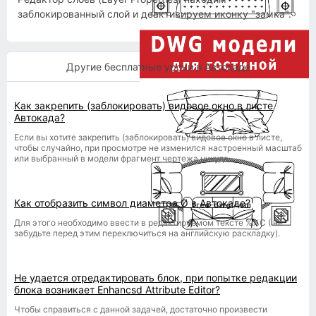
заблокированный слой и деактивируем иконку "замка".
Другие бесплатные уроки в Автокаде
Как закрепить (заблокировать) видовое окно в листе
Автокада?
Если вы хотите закрепить (заблокировать) видовое окно в листе,
чтобы случайно, при просмотре не изменился настроенный масштаб
или выбранный в модели фрагмент чертежа никуда...
Как отобразить символ диаметра Ø в Автокаде?
Для этого необходимо ввести в редактируемом тексте %%С ( не
забудьте перед этим переключиться на английскую раскладку).
Не удается отредактировать блок, при попытке редакции
блока возникает Enhancsd Attribute Editor?
Чтобы справиться с данной задачей, достаточно произвести