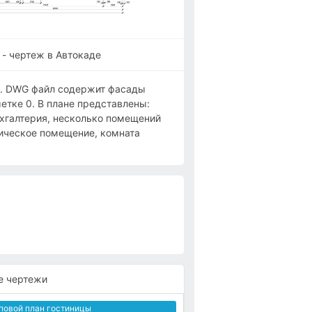
- чертеж в Автокаде
я. DWG файл содержит фасады
метке 0. В плане представлены:
бухгалтерия, несколько помещений
ническое помещение, комната
е чертежи
повой план гостиницы