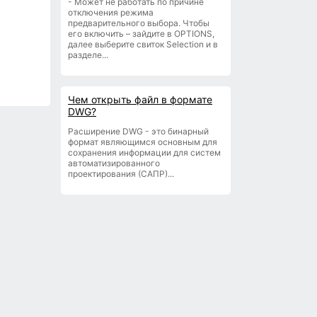
- Может не работать по причине
отключения режима
предварительного выбора. Чтобы
его включить – зайдите в OPTIONS,
далее выберите свиток Selection и в
разделе...
Чем открыть файл в формате
DWG?
Расширение DWG - это бинарный
формат являющимся основным для
сохранения информации для систем
автоматизированного
проектирования (САПР)...