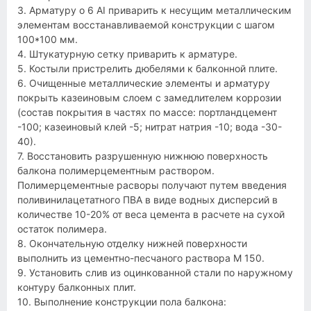
3. Арматуру о 6 АI приварить к несущим металлическим
элементам восстанавливаемой конструкции с шагом
100*100 мм.
4. Штукатурную сетку приварить к арматуре.
5. Костыли пристрелить дюбелями к балконной плите.
6. Очищенные металлические элементы и арматуру
покрыть казеиновым слоем с замедлителем коррозии
(состав покрытия в частях по массе: портландцемент
-100; казеиновый клей -5; нитрат натрия -10; вода -30-
40).
7. Восстановить разрушенную нижнюю поверхность
балкона полимерцементным раствором.
Полимерцементные расворы получают путем введения
поливинилацетатного ПВА в виде водных дисперсий в
количестве 10-20% от веса цемента в расчете на сухой
остаток полимера.
8. Окончательную отделку нижней поверхности
выполнить из цементно-песчаного раствора М 150.
9. Установить слив из оцинкованной стали по наружному
контуру балконных плит.
10. Выполнение конструкции пола балкона: