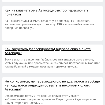
Как на клавиатуре в Автокаде быстро переключать
привязки?
F3
– включить/выключить объектную привязку;
F8
- включить/
выключить ортогональную привязку;
F10
- включить/выключить
полярную привязку...
Как закрепить (заблокировать) видовое окно в листе
Автокада?
Если вы хотите закрепить (заблокировать) видовое окно в листе,
чтобы случайно, при просмотре не изменился настроенный масштаб
или выбранный в модели фрагмент чертежа никуда...
Не копируются, не перемещаются, не удаляются и вообще
не поддаются редакции объекты в некоторых слоях
Автокада?
Это возможно потому что данные слои в этот момент
заблокированы для редактирования. Переходим в Редактор слоев
(Layer Properties) находим...