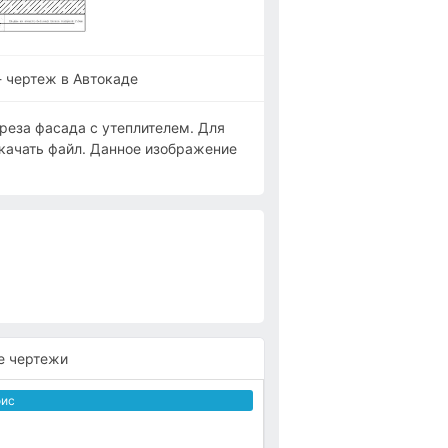
- чертеж в Автокаде
реза фасада c утеплителем. Для
качать файл. Данное изображение
е чертежи
ис