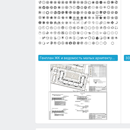
Генплан ЖК и ведомость малых архитектурных форм
3D