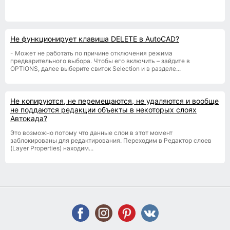
Не функционирует клавиша DELETE в AutoCAD?
- Может не работать по причине отключения режима
предварительного выбора. Чтобы его включить – зайдите в
OPTIONS, далее выберите свиток Selection и в разделе...
Не копируются, не перемещаются, не удаляются и вообще
не поддаются редакции объекты в некоторых слоях
Автокада?
Это возможно потому что данные слои в этот момент
заблокированы для редактирования. Переходим в Редактор слоев
(Layer Properties) находим...