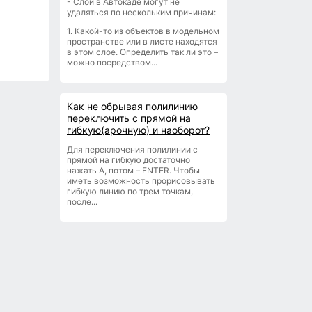
- Слои в Автокаде могут не
удаляться по нескольким причинам:
1. Какой-то из объектов в модельном
пространстве или в листе находятся
в этом слое. Определить так ли это –
можно посредством...
Как не обрывая полилинию
переключить с прямой на
гибкую(арочную) и наоборот?
Для переключения полилинии с
прямой на гибкую достаточно
нажать A, потом – ENTER. Чтобы
иметь возможность прорисовывать
гибкую линию по трем точкам,
после...