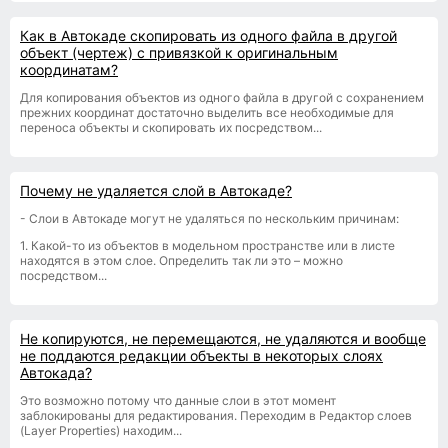
Как в Автокаде скопировать из одного файла в другой
объект (чертеж) с привязкой к оригинальным
координатам?
Для копирования объектов из одного файла в другой с сохранением
прежних координат достаточно выделить все необходимые для
переноса объекты и скопировать их посредством...
Почему не удаляется слой в Автокаде?
- Слои в Автокаде могут не удаляться по нескольким причинам:
1. Какой-то из объектов в модельном пространстве или в листе
находятся в этом слое. Определить так ли это – можно
посредством...
Не копируются, не перемещаются, не удаляются и вообще
не поддаются редакции объекты в некоторых слоях
Автокада?
Это возможно потому что данные слои в этот момент
заблокированы для редактирования. Переходим в Редактор слоев
(Layer Properties) находим...