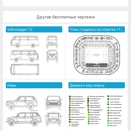
Другие бесплатные чертежи
Volkswagen T2
План стадиона на отметке +17850
Нива
Деревья вид сверху