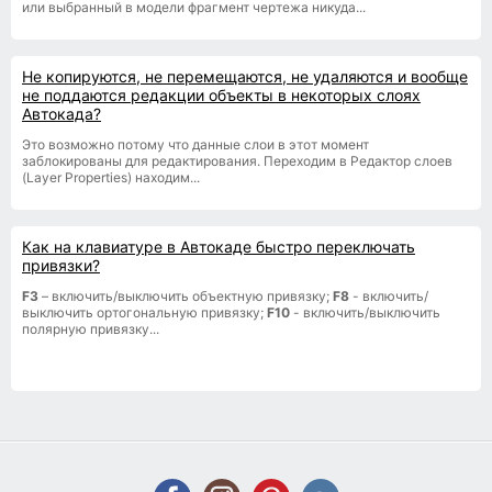
или выбранный в модели фрагмент чертежа никуда...
Не копируются, не перемещаются, не удаляются и вообще
не поддаются редакции объекты в некоторых слоях
Автокада?
Это возможно потому что данные слои в этот момент
заблокированы для редактирования. Переходим в Редактор слоев
(Layer Properties) находим...
Как на клавиатуре в Автокаде быстро переключать
привязки?
F3
– включить/выключить объектную привязку;
F8
- включить/
выключить ортогональную привязку;
F10
- включить/выключить
полярную привязку...