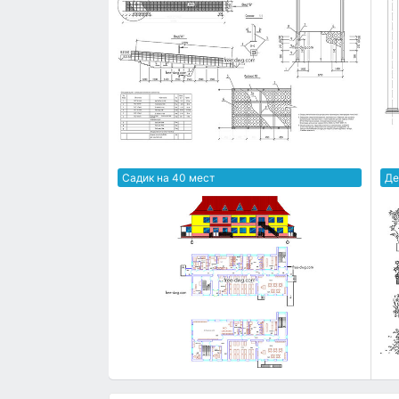
Садик на 40 мест
Де